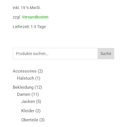
inkl. 19 % MwSt.
zzgl.
Versandkosten
Lieferzeit: 1-3 Tage
Suche
2
Accessoires
2
1
Produkte
Halstuch
1
Produkt
12
Bekleidung
12
11
Produkte
Damen
11
Produkte
5
Jacken
5
Produkte
2
Kleider
2
Produkte
3
Oberteile
3
Produkte