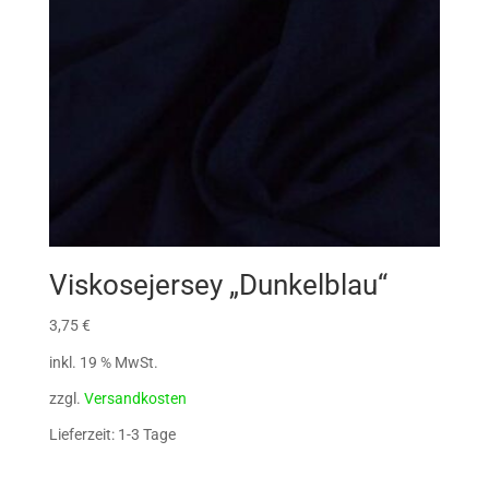
Viskosejersey „Dunkelblau“
3,75
€
inkl. 19 % MwSt.
zzgl.
Versandkosten
Lieferzeit: 1-3 Tage