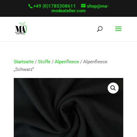
+49 (0)1785308611
shop@ma-
modeatelier.com
Startseite
/
Stoffe
/
Alpenfleece
/ Alpenfleece
„Schwarz“