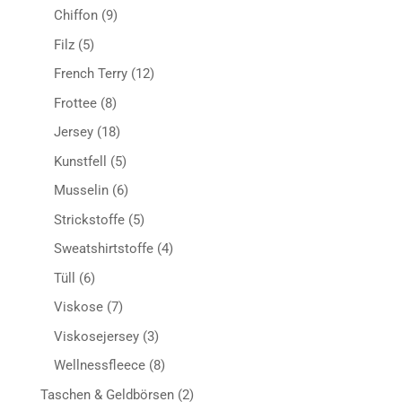
Produkte
9
Chiffon
9
Produkte
5
Filz
5
Produkte
12
French Terry
12
Produkte
8
Frottee
8
Produkte
18
Jersey
18
Produkte
5
Kunstfell
5
Produkte
6
Musselin
6
Produkte
5
Strickstoffe
5
Produkte
4
Sweatshirtstoffe
4
Produkte
6
Tüll
6
Produkte
7
Viskose
7
Produkte
3
Viskosejersey
3
Produkte
8
Wellnessfleece
8
Produkte
2
Taschen & Geldbörsen
2