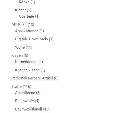
1
Röcke
1
Produkt
1
Kinder
1
Produkt
1
Oberteile
1
Produkt
13
DIY Ecke
13
Produkte
1
Applikationen
1
Produkt
1
Digitale Downloads
1
Produkt
11
Wolle
11
Produkte
5
Kissen
5
Produkte
4
Körnerkissen
4
Produkte
1
Kuschelkissen
1
Produkt
6
Personalisierbare Artikel
6
Produkte
116
Stoffe
116
Produkte
6
Alpenfleece
6
Produkte
4
Baumwolle
4
Produkte
10
Baumwollflanell
10