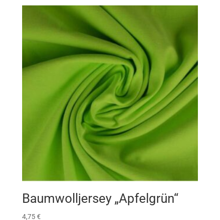
Baumwolljersey „Apfelgrün“
4,75
€