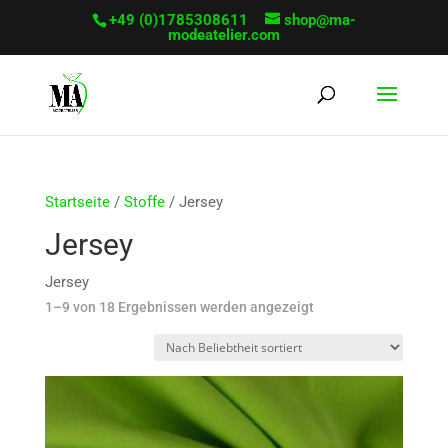
+49 (0)1785308611
shop@ma-
modeatelier.com
Startseite
/
Stoffe
/ Jersey
Jersey
Jersey
Sorted
1–9 von 18 Ergebnissen werden angezeigt
by
popularity