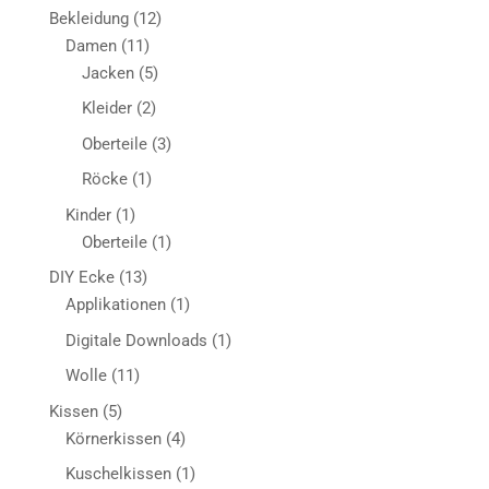
Produkt
12
Bekleidung
12
11
Produkte
Damen
11
Produkte
5
Jacken
5
Produkte
2
Kleider
2
Produkte
3
Oberteile
3
Produkte
1
Röcke
1
Produkt
1
Kinder
1
Produkt
1
Oberteile
1
Produkt
13
DIY Ecke
13
Produkte
1
Applikationen
1
Produkt
1
Digitale Downloads
1
Produkt
11
Wolle
11
Produkte
5
Kissen
5
Produkte
4
Körnerkissen
4
Produkte
1
Kuschelkissen
1