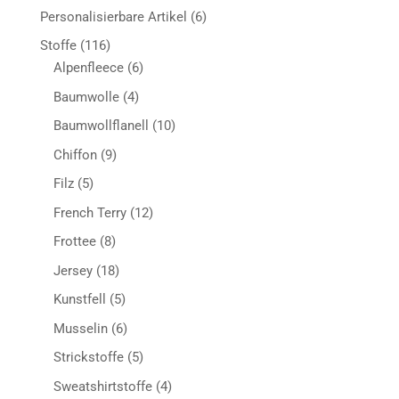
Produkt
6
Personalisierbare Artikel
6
Produkte
116
Stoffe
116
Produkte
6
Alpenfleece
6
Produkte
4
Baumwolle
4
Produkte
10
Baumwollflanell
10
Produkte
9
Chiffon
9
Produkte
5
Filz
5
Produkte
12
French Terry
12
Produkte
8
Frottee
8
Produkte
18
Jersey
18
Produkte
5
Kunstfell
5
Produkte
6
Musselin
6
Produkte
5
Strickstoffe
5
Produkte
4
Sweatshirtstoffe
4