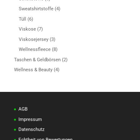
Produkte
4
Sweatshirtstoffe
4
Produkte
6
Tüll
6
Produkte
7
Viskose
7
Produkte
3
Viskosejersey
3
Produkte
8
Wellnessfleece
8
Produkte
2
Taschen & Geldbörsen
2
Produkte
4
Wellness & Beauty
4
Produkte
AGB
Impressum
Datenschutz
Echtheit von Bewertungen