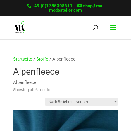
+49 (0)1785308611
shop@ma-
modeatelier.com
Startseite
/
Stoffe
/ Alpenfleece
Alpenfleece
Alpenfleece
Sorted
Showing all 6 results
by
popularity