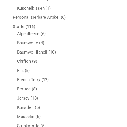
Produkte
1
Kuschelkissen
1
Produkt
6
Personalisierbare Artikel
6
Produkte
116
Stoffe
116
Produkte
6
Alpenfleece
6
Produkte
4
Baumwolle
4
Produkte
10
Baumwollflanell
10
Produkte
9
Chiffon
9
Produkte
5
Filz
5
Produkte
12
French Terry
12
Produkte
8
Frottee
8
Produkte
18
Jersey
18
Produkte
5
Kunstfell
5
Produkte
6
Musselin
6
Produkte
5
Strickstoffe
5