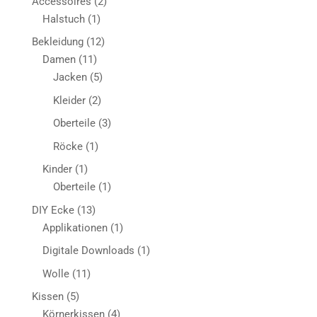
2
Accessoires
2
1
Produkte
Halstuch
1
Produkt
12
Bekleidung
12
11
Produkte
Damen
11
Produkte
5
Jacken
5
Produkte
2
Kleider
2
Produkte
3
Oberteile
3
Produkte
1
Röcke
1
Produkt
1
Kinder
1
Produkt
1
Oberteile
1
Produkt
13
DIY Ecke
13
Produkte
1
Applikationen
1
Produkt
1
Digitale Downloads
1
Produkt
11
Wolle
11
Produkte
5
Kissen
5
Produkte
4
Körnerkissen
4