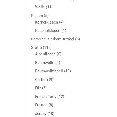
Produkt
11
Wolle
11
Produkte
5
Kissen
5
Produkte
4
Körnerkissen
4
Produkte
1
Kuschelkissen
1
Produkt
6
Personalisierbare Artikel
6
Produkte
116
Stoffe
116
Produkte
6
Alpenfleece
6
Produkte
4
Baumwolle
4
Produkte
10
Baumwollflanell
10
Produkte
9
Chiffon
9
Produkte
5
Filz
5
Produkte
12
French Terry
12
Produkte
8
Frottee
8
Produkte
18
Jersey
18