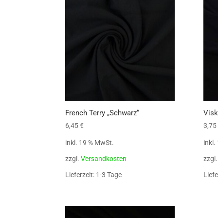
popularity
French Terry „Schwarz“
Visk
6,45
€
3,75
inkl. 19 % MwSt.
inkl
zzgl.
Versandkosten
zzgl
Lieferzeit: 1-3 Tage
Liefe