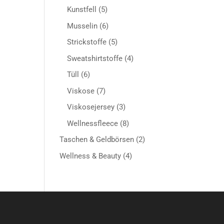
Produkte
5
Kunstfell
5
Produkte
6
Musselin
6
Produkte
5
Strickstoffe
5
Produkte
4
Sweatshirtstoffe
4
Produkte
6
Tüll
6
Produkte
7
Viskose
7
Produkte
3
Viskosejersey
3
Produkte
8
Wellnessfleece
8
Produkte
2
Taschen & Geldbörsen
2
Produkte
4
Wellness & Beauty
4
Produkte