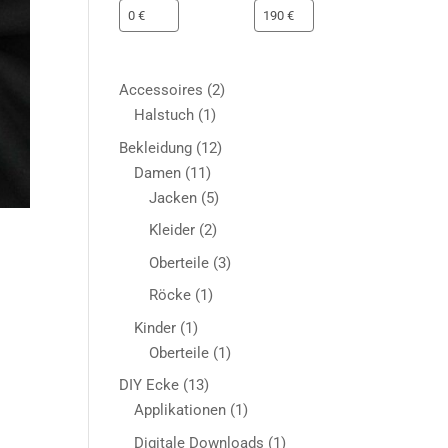
2
Accessoires
2
1
Produkte
Halstuch
1
Produkt
12
Bekleidung
12
11
Produkte
Damen
11
Produkte
5
Jacken
5
Produkte
2
Kleider
2
Produkte
3
Oberteile
3
Produkte
1
Röcke
1
Produkt
1
Kinder
1
Produkt
1
Oberteile
1
Produkt
13
DIY Ecke
13
Produkte
1
Applikationen
1
Produkt
1
Digitale Downloads
1