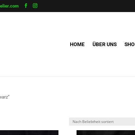
lier.com
HOME
ÜBER UNS
SHO
warz“