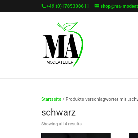
+49 (0)1785308611
shop@ma-modeate
Startseite
/ Produkte verschlagwortet mit „sch
schwarz
Sorted
Showing all 4 results
by