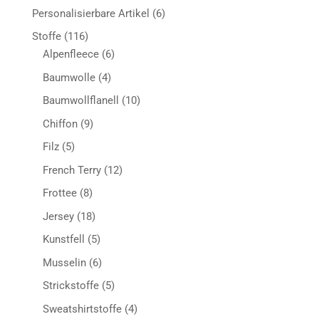
Produkt
6
Personalisierbare Artikel
6
Produkte
116
Stoffe
116
Produkte
6
Alpenfleece
6
Produkte
4
Baumwolle
4
Produkte
10
Baumwollflanell
10
Produkte
9
Chiffon
9
Produkte
5
Filz
5
Produkte
12
French Terry
12
Produkte
8
Frottee
8
Produkte
18
Jersey
18
Produkte
5
Kunstfell
5
Produkte
6
Musselin
6
Produkte
5
Strickstoffe
5
Produkte
4
Sweatshirtstoffe
4