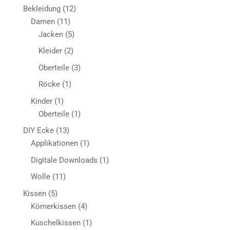
Produkt
12
Bekleidung
12
11
Produkte
Damen
11
Produkte
5
Jacken
5
Produkte
2
Kleider
2
Produkte
3
Oberteile
3
Produkte
1
Röcke
1
Produkt
1
Kinder
1
Produkt
1
Oberteile
1
Produkt
13
DIY Ecke
13
Produkte
1
Applikationen
1
Produkt
1
Digitale Downloads
1
Produkt
11
Wolle
11
Produkte
5
Kissen
5
Produkte
4
Körnerkissen
4
Produkte
1
Kuschelkissen
1