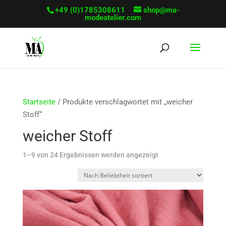
+49 (0)1785308611
shop@ma-
modeatelier.com
Startseite
/ Produkte verschlagwortet mit „weicher
Stoff“
weicher Stoff
Sorted
1–9 von 24 Ergebnissen werden angezeigt
by
popularity