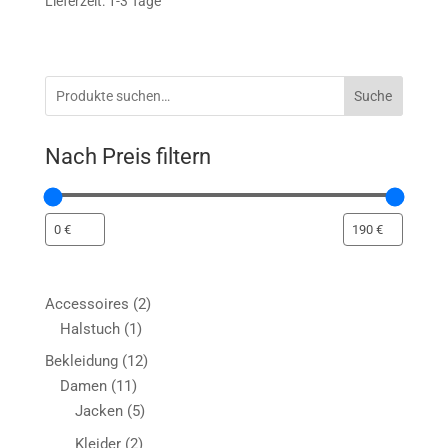
Lieferzeit: 1-3 Tage
Suche
Nach Preis filtern
2
Accessoires
2
1
Produkte
Halstuch
1
Produkt
12
Bekleidung
12
11
Produkte
Damen
11
Produkte
5
Jacken
5
Produkte
2
Kleider
2