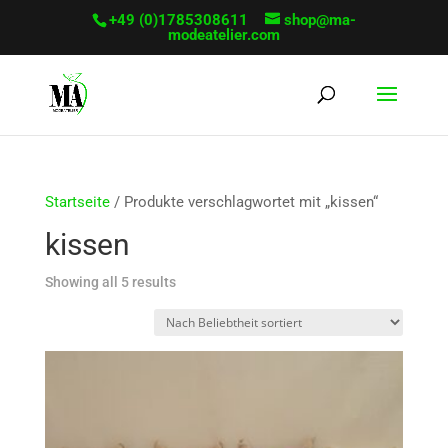
+49 (0)1785308611
shop@ma-
modeatelier.com
Startseite
/ Produkte verschlagwortet mit „kissen“
kissen
Sorted
Showing all 5 results
by
popularity