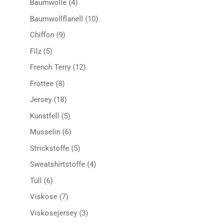
4
Baumwolle
4
Produkte
10
Baumwollflanell
10
Produkte
9
Chiffon
9
Produkte
5
Filz
5
Produkte
12
French Terry
12
Produkte
8
Frottee
8
Produkte
18
Jersey
18
Produkte
5
Kunstfell
5
Produkte
6
Musselin
6
Produkte
5
Strickstoffe
5
Produkte
4
Sweatshirtstoffe
4
Produkte
6
Tüll
6
Produkte
7
Viskose
7
Produkte
3
Viskosejersey
3