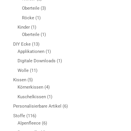
Produkte
3
Oberteile
3
Produkte
1
Röcke
1
Produkt
1
Kinder
1
Produkt
1
Oberteile
1
Produkt
13
DIY Ecke
13
Produkte
1
Applikationen
1
Produkt
1
Digitale Downloads
1
Produkt
11
Wolle
11
Produkte
5
Kissen
5
Produkte
4
Körnerkissen
4
Produkte
1
Kuschelkissen
1
Produkt
6
Personalisierbare Artikel
6
Produkte
116
Stoffe
116
Produkte
6
Alpenfleece
6
Produkte