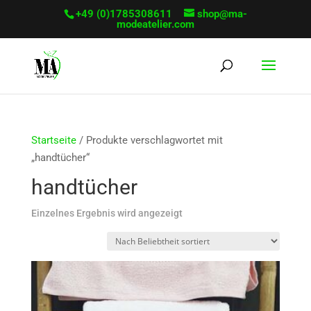
+49 (0)1785308611
shop@ma-
modeatelier.com
Startseite
/ Produkte verschlagwortet mit
„handtücher“
handtücher
Einzelnes Ergebnis wird angezeigt