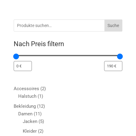
Suche
Nach Preis filtern
2
Accessoires
2
1
Produkte
Halstuch
1
Produkt
12
Bekleidung
12
11
Produkte
Damen
11
Produkte
5
Jacken
5
Produkte
2
Kleider
2