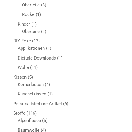
Produkte
3
Oberteile
3
Produkte
1
Röcke
1
Produkt
1
Kinder
1
Produkt
1
Oberteile
1
Produkt
13
DIY Ecke
13
Produkte
1
Applikationen
1
Produkt
1
Digitale Downloads
1
Produkt
11
Wolle
11
Produkte
5
Kissen
5
Produkte
4
Körnerkissen
4
Produkte
1
Kuschelkissen
1
Produkt
6
Personalisierbare Artikel
6
Produkte
116
Stoffe
116
Produkte
6
Alpenfleece
6
Produkte
4
Baumwolle
4