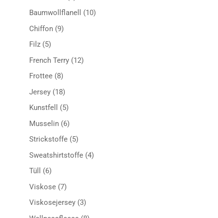
Produkte
10
Baumwollflanell
10
Produkte
9
Chiffon
9
Produkte
5
Filz
5
Produkte
12
French Terry
12
Produkte
8
Frottee
8
Produkte
18
Jersey
18
Produkte
5
Kunstfell
5
Produkte
6
Musselin
6
Produkte
5
Strickstoffe
5
Produkte
4
Sweatshirtstoffe
4
Produkte
6
Tüll
6
Produkte
7
Viskose
7
Produkte
3
Viskosejersey
3
Produkte
8