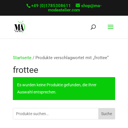
+49 (0)1785308611
shop@ma-
modeatelier.com
Startseite
/ Produkte verschlagwortet mit „frottee“
frottee
Es wurden keine Produkte gefunden, die Ihrer
Auswahl entsprechen.
Suche