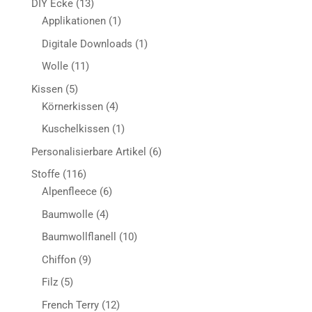
13
DIY Ecke
13
Produkte
1
Applikationen
1
Produkt
1
Digitale Downloads
1
Produkt
11
Wolle
11
Produkte
5
Kissen
5
Produkte
4
Körnerkissen
4
Produkte
1
Kuschelkissen
1
Produkt
6
Personalisierbare Artikel
6
Produkte
116
Stoffe
116
Produkte
6
Alpenfleece
6
Produkte
4
Baumwolle
4
Produkte
10
Baumwollflanell
10
Produkte
9
Chiffon
9
Produkte
5
Filz
5
Produkte
12
French Terry
12