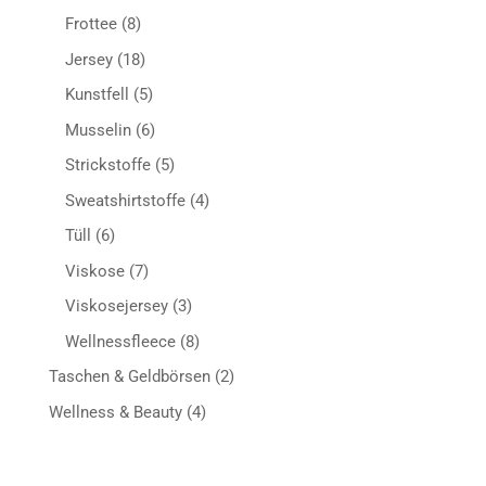
Produkte
8
Frottee
8
Produkte
18
Jersey
18
Produkte
5
Kunstfell
5
Produkte
6
Musselin
6
Produkte
5
Strickstoffe
5
Produkte
4
Sweatshirtstoffe
4
Produkte
6
Tüll
6
Produkte
7
Viskose
7
Produkte
3
Viskosejersey
3
Produkte
8
Wellnessfleece
8
Produkte
2
Taschen & Geldbörsen
2
Produkte
4
Wellness & Beauty
4
Produkte