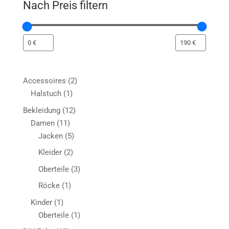
Nach Preis filtern
2
Accessoires
2
1
Produkte
Halstuch
1
Produkt
12
Bekleidung
12
11
Produkte
Damen
11
Produkte
5
Jacken
5
Produkte
2
Kleider
2
Produkte
3
Oberteile
3
Produkte
1
Röcke
1
Produkt
1
Kinder
1
Produkt
1
Oberteile
1
Produkt